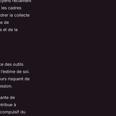
itoyens réclament
 les cadres
drer la collecte
se de
s et de la
e des outils
l’estime de soi.
urs risquent de
ession.
sante de
ntribue à
 compulsif du