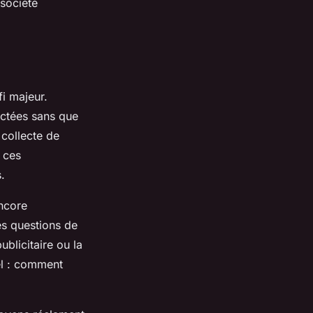
 société
i majeur.
ectées sans que
 collecte de
r ces
.
ncore
des questions de
ublicitaire ou la
iel : comment