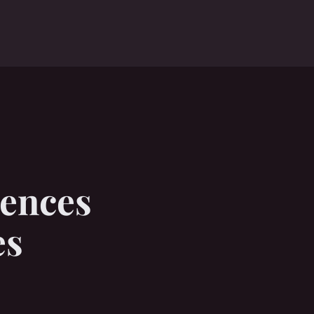
uences
es