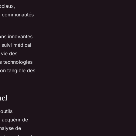
ociaux,
des communautés
ions innovantes
u suivi médical
 vie des
s technologies
ion tangible des
nel
outils
à acquérir de
nalyse de