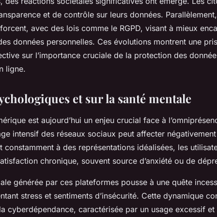
, des réactions sociétales significatives ont émergé. Les c
ansparence et de contrôle sur leurs données. Parallèlement,
enforcent, avec des lois comme le RGPD, visant à mieux enca
t des données personnelles. Ces évolutions montrent une pri
ctive sur l’importance cruciale de la protection des donnée
n ligne.
ychologiques et sur la santé mentale
érique est aujourd’hui un enjeu crucial face à l’omniprésenc
ge intensif des réseaux sociaux peut affecter négativement 
constamment à des représentations idéalisées, les utilisate
satisfaction chronique, souvent source d’anxiété ou de dépr
iale générée par ces plateformes pousse à une quête inces
entant stress et sentiments d’insécurité. Cette dynamique co
la cyberdépendance, caractérisée par un usage excessif et