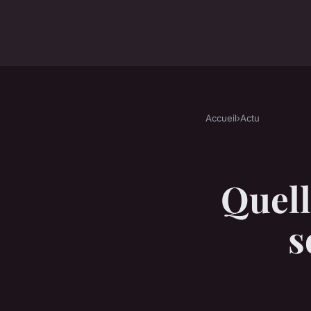
Accueil
›
Actu
Quell
s