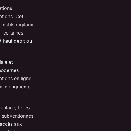
ations
ations. Cet
 outils digitaux,
, certaines
t haut débit ou
ale et
 modernes
ations en ligne,
ciale augmente,
n place, telles
s subventionnés,
’accès aux