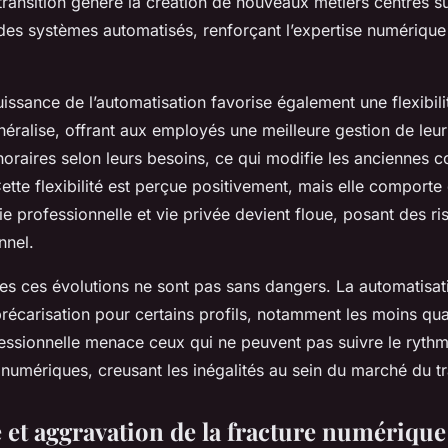
ransition génère la création de nouveaux métiers centrés su
des systèmes automatisés, renforçant l’expertise numérique
ssance de l’automatisation favorise également une flexibili
énéralise, offrant aux employés une meilleure gestion de leu
oraires selon leurs besoins, ce qui modifie les anciennes c
Cette flexibilité est perçue positivement, mais elle comporte 
vie professionnelle et vie privée devient floue, posant des r
nnel.
es ces évolutions ne sont pas sans dangers. La automatisat
écarisation pour certains profils, notamment les moins qual
fessionnelle menace ceux qui ne peuvent pas suivre le ryth
numériques, creusant les inégalités au sein du marché du tr
et aggravation de la fracture numérique