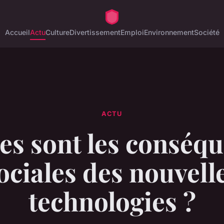
Accueil
Actu
Culture
Divertissement
Emploi
Environnement
Société
ACTU
es sont les conséq
ociales des nouvell
technologies ?