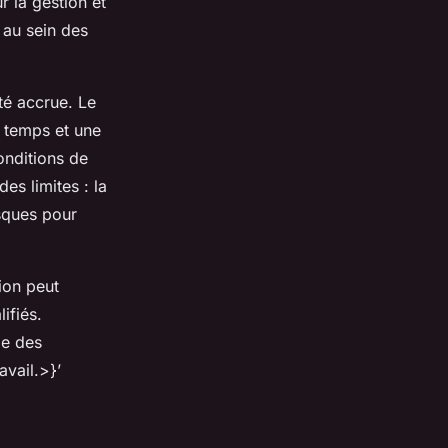
r la gestion et
 au sein des
té accrue. Le
r temps et une
onditions de
des limites : la
isques pour
ion peut
ifiés.
me des
avail.>}’