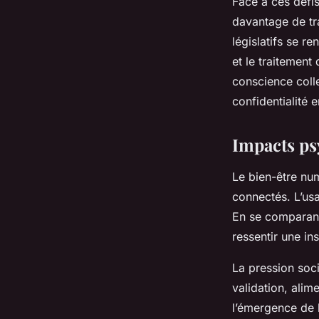
Face à ces défis
davantage de tr
législatifs se r
et le traitemen
conscience colle
confidentialité e
Impacts ps
Le bien-être num
connectés. L’usa
En se comparant 
ressentir une in
La pression soc
validation, alim
l’émergence de 