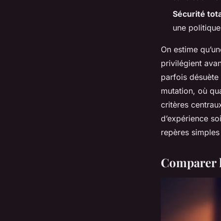
Sécurité tot
une politiqu
On estime qu’une
privilégient avan
parfois désuète
mutation, où qua
critères centrau
d’expérience so
repères simples 
Comparer l