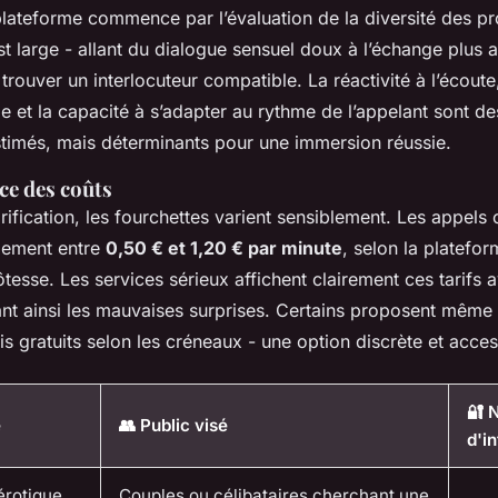
lateforme commence par l’évaluation de la diversité des pro
est large - allant du dialogue sensuel doux à l’échange plus af
trouver un interlocuteur compatible. La réactivité à l’écoute,
le et la capacité à s’adapter au rythme de l’appelant sont d
timés, mais déterminants pour une immersion réussie.
ce des coûts
rification, les fourchettes varient sensiblement. Les appels 
lement entre
0,50 € et 1,20 € par minute
, selon la platefor
hôtesse. Les services sérieux affichent clairement ces tarifs 
ant ainsi les mauvaises surprises. Certains proposent même
ois gratuits selon les créneaux - une option discrète et acces
🔐 
e
👥 Public visé
d'i
érotique
Couples ou célibataires cherchant une