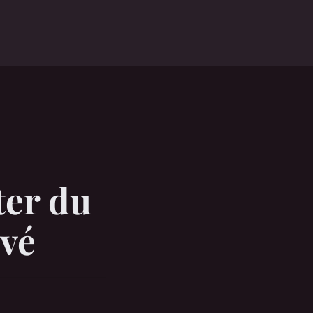
ter du
ivé