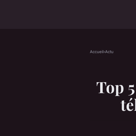
Accueil
›
Actu
Top 5
té