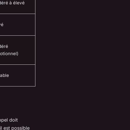
éré à élevé
vé
éré
otionnel)
iable
ppel doit
il est possible