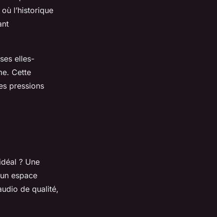
où l’historique
ant
ses elles-
me. Cette
des pressions
idéal ? Une
s un espace
udio de qualité,