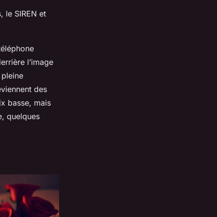
s, le SIREN et
 téléphone
derrière l’image
pleine
deviennent des
ix basse, mais
e, quelques