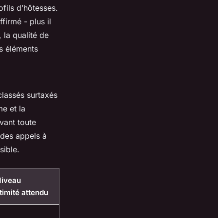
fils d’hôtesses.
firmé - plus il
 la qualité de
es éléments
classés surtaxés
me et la
avant toute
 des appels à
sible.
Niveau
ntimité attendu