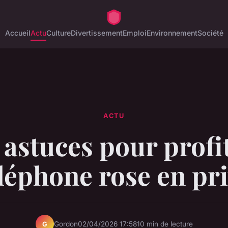
Accueil
Actu
Culture
Divertissement
Emploi
Environnement
Société
ACTU
 astuces pour profi
léphone rose en pr
Gordon
02/04/2026 17:58
10 min de lecture
G