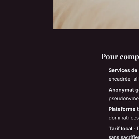
Pour comp
Services de
encadrée, all
Anonymat ga
pseudonymes 
Plateforme 
dominatrices
Tarif local
: D
sans sacrifie