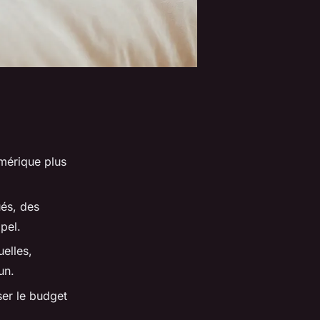
mérique plus
és, des
pel.
uelles,
un.
ser le budget