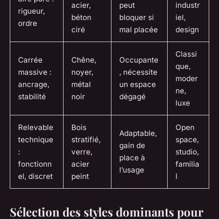
acier,
peut
industr
rigueur,
béton
bloquer si
iel,
ordre
ciré
mal placée
design
Classi
Carrée
Chêne,
Occupante
que,
massive :
noyer,
, nécessite
moder
ancrage,
métal
un espace
ne,
stabilité
noir
dégagé
luxe
Relevable
Bois
Open
Adaptable,
technique
stratifié,
space,
gain de
:
verre,
studio,
place à
fonctionn
acier
familia
l’usage
el, discret
peint
l
Sélection des styles dominants pour