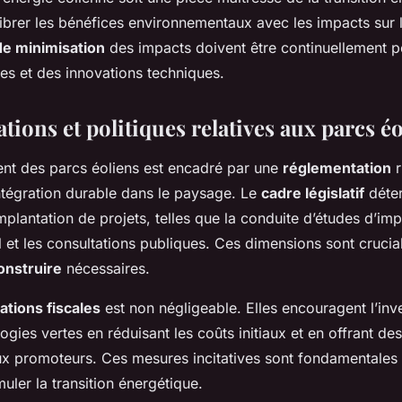
librer les bénéfices environnementaux avec les impacts sur l
de minimisation
des impacts doivent être continuellement p
es et des innovations techniques.
ions et politiques relatives aux parcs é
t des parcs éoliens est encadré par une
réglementation
r
intégration durable dans le paysage. Le
cadre législatif
déter
implantation de projets, telles que la conduite d’études d’im
 et les consultations publiques. Ces dimensions sont crucia
onstruire
nécessaires.
tations fiscales
est non négligeable. Elles encouragent l’inv
ogies vertes en réduisant les coûts initiaux et en offrant d
 promoteurs. Ces mesures incitatives sont fondamentales
muler la transition énergétique.