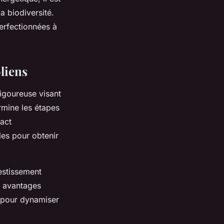
a biodiversité.
erfectionnées à
oliens
igoureuse visant
mine les étapes
pact
les pour obtenir
estissement
es avantages
 pour dynamiser