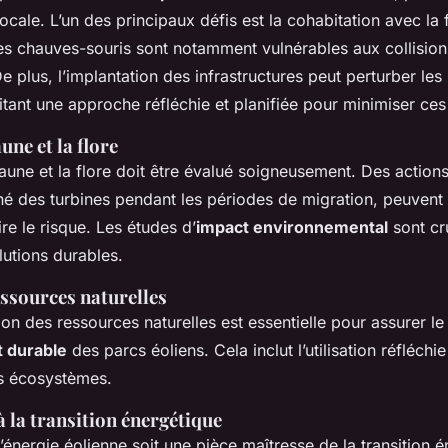
ocale. L’un des principaux défis est la cohabitation avec la f
les chauves-souris sont notamment vulnérables aux collision
e plus, l’implantation des infrastructures peut perturber les 
itant une approche réfléchie et planifiée pour minimiser ces
aune et la flore
faune et la flore doit être évalué soigneusement. Des actions
né des turbines pendant les périodes de migration, peuvent 
re le risque. Les études d’
impact environnemental
sont cr
olutions durables.
essources naturelles
n des ressources naturelles est essentielle pour assurer le
 durable
des parcs éoliens. Cela inclut l’utilisation réfléchie
s écosystèmes.
 la transition énergétique
l’énergie éolienne soit une pièce maîtresse de la transition én