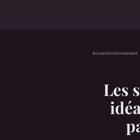
Accueil
›
Environnement
Les 
idéa
pa