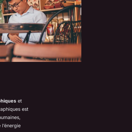
phiques
et
raphiques est
 humaines,
 l’énergie