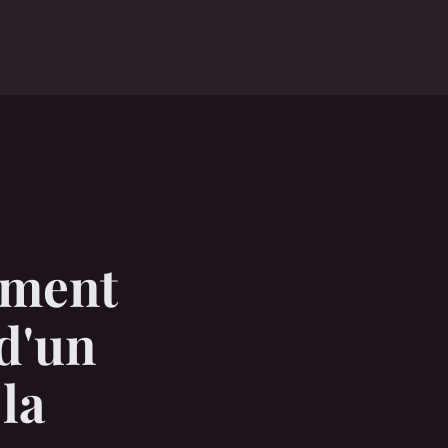
ement
 d'un
 la