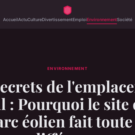
Accueil
Actu
Culture
Divertissement
Emploi
Environnement
Société
ENVIRONNEMENT
secrets de l'emplac
l : Pourquoi le site
rc éolien fait toute