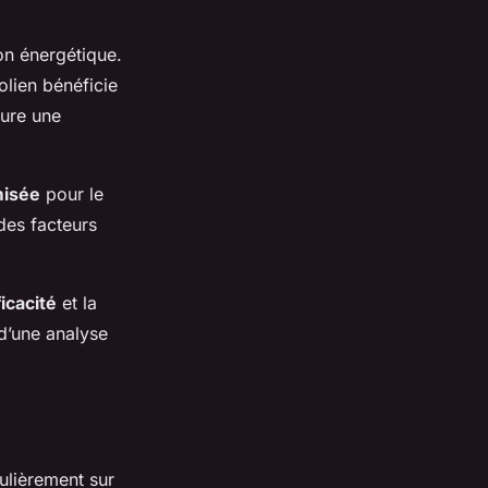
on énergétique.
lien bénéficie
sure une
misée
pour le
des facteurs
icacité
et la
 d’une analyse
ulièrement sur