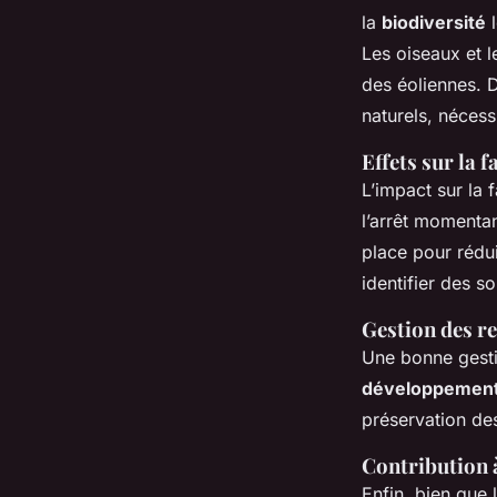
la
biodiversité
l
Les oiseaux et 
des éoliennes. D
naturels, nécess
Effets sur la f
L’impact sur la 
l’arrêt momenta
place pour rédui
identifier des s
Gestion des r
Une bonne gestio
développement
préservation de
Contribution à
Enfin, bien que 