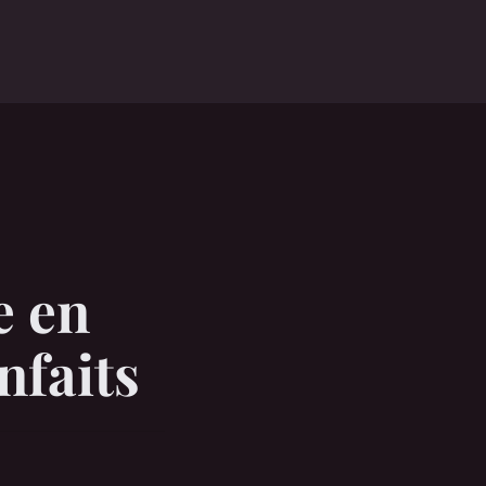
e en
nfaits