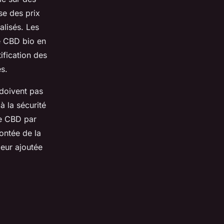
se des prix
alisés. Les
e CBD bio en
tification des
s.
 doivent pas
 la sécurité
de CBD par
ontée de la
leur ajoutée