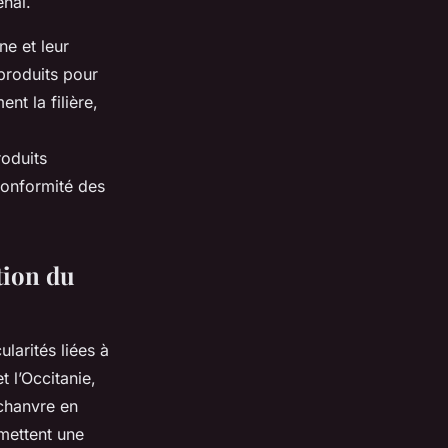
énal.
ne et leur
 produits pour
nt la filière,
roduits
 conformité des
tion du
larités liées à
 l’Occitanie,
chanvre en
mettent une