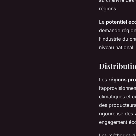
au chanvre des 
régions.
Le
potentiel é
demande régiona
l’industrie du c
niveau national.
Distributi
Les
régions pr
l’approvisionnem
climatiques et c
des producteurs 
rigoureuse des v
engagement écol
Les méthodes d’