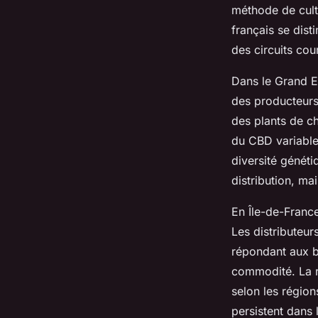
méthode de cult
français se dist
des circuits cou
Dans le Grand Es
des producteurs 
des plants de c
du CBD variable
diversité généti
distribution, ma
En Île-de-Franc
Les distributeur
répondant aux b
commodité. La r
selon les régio
persistent dans 