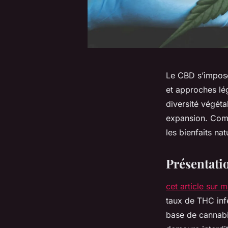
Le CBD s’impose
et approches lég
diversité végéta
expansion. Comp
les bienfaits nat
Présentati
cet article sur 
taux de THC inf
base de cannabi