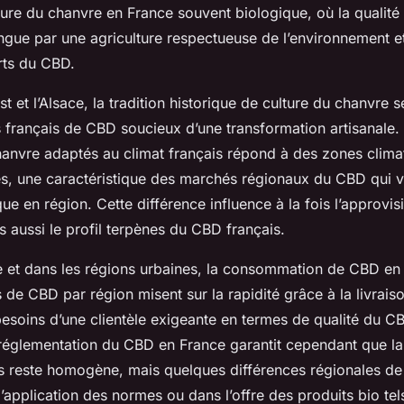
ure du chanvre en France souvent biologique, où la qualit
ingue par une agriculture respectueuse de l’environnement et
rts du CBD.
t et l’Alsace, la tradition historique de culture du chanvre 
français de CBD soucieux d’une transformation artisanale. Ic
hanvre adaptés au climat français répond à des zones climat
s, une caractéristique des marchés régionaux du CBD qui v
que en région. Cette différence influence à la fois l’approvi
is aussi le profil terpènes du CBD français.
e et dans les régions urbaines, la consommation de CBD en
s de CBD par région misent sur la rapidité grâce à la livrais
esoins d’une clientèle exigeante en termes de qualité du CB
églementation du CBD en France garantit cependant que la
ns reste homogène, mais quelques différences régionales de
l’application des normes ou dans l’offre des produits bio te