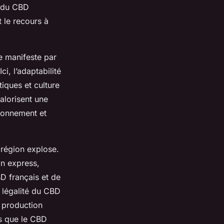
é du CBD
 le recours à
se manifeste par
i, l’adaptabilité
iques et culture
alorisent une
sionnement et
 région explose.
on express,
D français et de
 légalité du CBD
 production
ls que le CBD