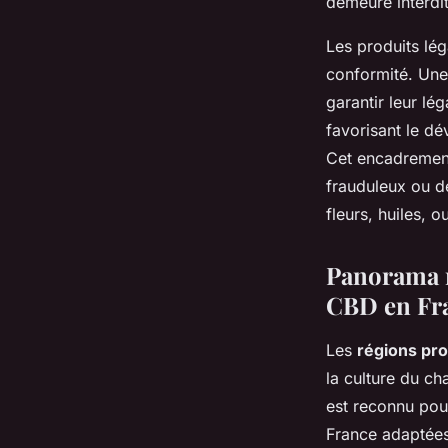
demeure interdit
Les produits léga
conformité. Une 
garantir leur lé
favorisant le dé
Cet encadrement
frauduleux ou de
fleurs, huiles, 
Panorama r
CBD en Fr
Les
régions pr
la culture du ch
est reconnu pou
France adaptées