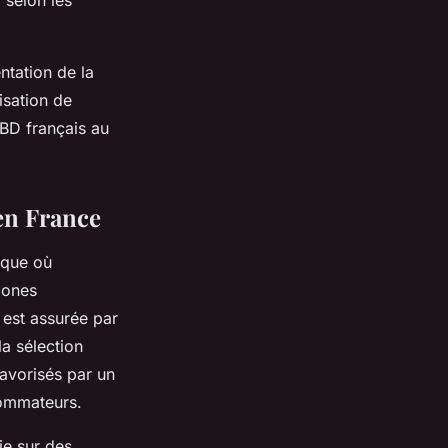
 selon les
ntation de la
sation de
CBD français au
 en France
ique où
zones
 est assurée par
la sélection
favorisés par un
sommateurs.
ie sur des