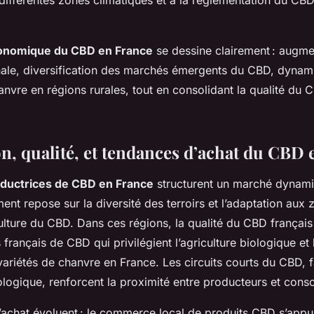
différentes zones climatiques et à la réglementation du CBD
conomique du CBD en France
se dessine clairement : augme
le, diversification des marchés émergents du CBD, dynami
hanvre en régions rurales, tout en consolidant la qualité du 
on, qualité, et tendances d’achat du CBD
oductrices de CBD en France
structurent un marché dynam
ent repose sur la diversité des terroirs et l’adaptation aux 
ulture du CBD. Dans ces régions, la qualité du CBD français
français de CBD qui privilégient l’agriculture biologique et 
ariétés de chanvre en France. Les circuits courts du CBD, 
ogique, renforcent la proximité entre producteurs et con
achat évoluent : le commerce local de produits CBD s’appu