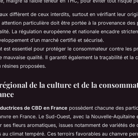
e, malgré la faible teneur en THC, pour éviter tout risque p
ux diffèrent de ceux interdits, surtout en vérifiant leur origi
attention particulière doit être portée à la provenance des
galité. La régulation européenne et nationale encadre stricteme
veloppement d’un marché certifié et sécurisé.
 est essentiel pour protéger le consommateur contre les p
 mauvaise qualité. Il garantit également la traçabilité et la
ou résines proposées.
égional de la culture et de la consomma
ance
oductrices de CBD en France
possèdent chacune des particu
anvre en France. Le Sud-Ouest, avec la Nouvelle-Aquitaine et
r ses fleurs aromatiques, issues notamment de variétés de 
 au climat tempéré. Ces terroirs favorables au chanvre per