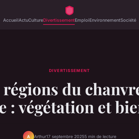
Accueil
Actu
Culture
Divertissement
Emploi
Environnement
Société
DIVERTISSEMENT
 régions du chanvr
e : végétation et bie
Arthur
17 septembre 2025
5 min de lecture
A