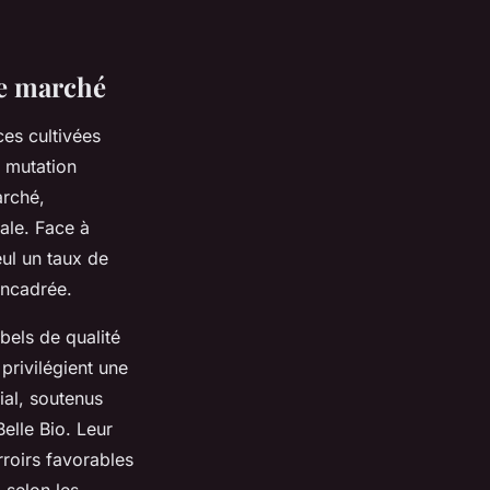
de marché
ces cultivées
 mutation
rché,
ale. Face à
eul un taux de
 encadrée.
bels de qualité
privilégient une
ial, soutenus
elle Bio. Leur
rroirs favorables